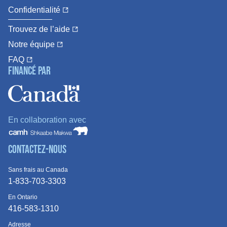
Confidentialité
Trouvez de l’aide
Notre équipe
FAQ
Financé par
En collaboration avec
Contactez-nous
Sans frais au Canada
1-833-703-3303
En Ontario
416-583-1310
Adresse