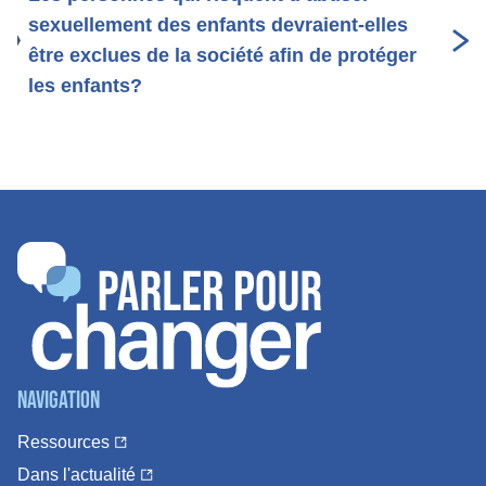
sexuellement des enfants devraient‑elles
être exclues de la société afin de protéger
les enfants?
Navigation
Ressources
Dans l'actualité