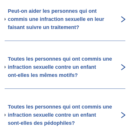
Peut‑on aider les personnes qui ont
commis une infraction sexuelle en leur
faisant suivre un traitement?
Toutes les personnes qui ont commis une
infraction sexuelle contre un enfant
ont‑elles les mêmes motifs?
Toutes les personnes qui ont commis une
infraction sexuelle contre un enfant
sont‑elles des pédophiles?