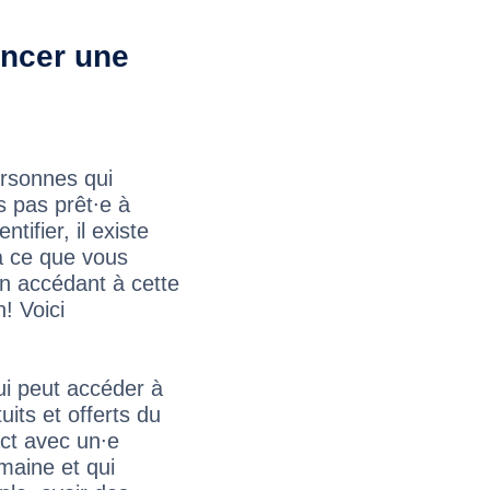
encer une
personnes qui
s pas prêt∙e à
ifier, il existe
a ce que vous
en accédant à cette
! Voici
ui peut accéder à
uits et offerts du
ct avec un∙e
maine et qui