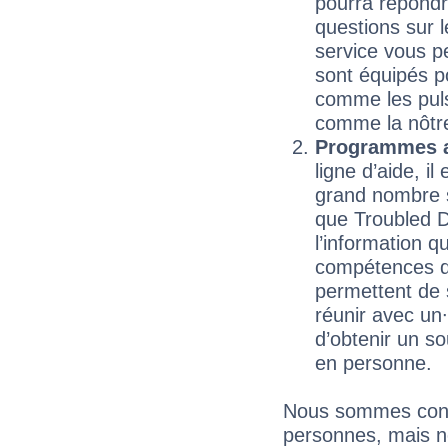
pourra répondr
questions sur 
service vous p
sont équipés p
comme les puls
comme la nôtre
Programmes a
ligne d’aide, 
grand nombre s
que Troubled D
l’information q
compétences do
permettent de 
réunir avec un
d’obtenir un s
en personne.
Nous sommes conva
personnes, mais n