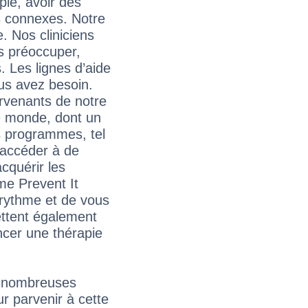
ple, avoir des
s connexes. Notre
 Nos cliniciens
s préoccuper,
 Les lignes d’aide
us avez besoin.
ervenants de notre
le monde, dont un
s programmes, tel
’accéder à de
cquérir les
me Prevent It
 rythme et de vous
ettent également
ncer une thérapie
e nombreuses
r parvenir à cette