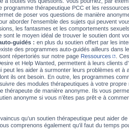
e à toutes vos questions. Vous pourriez, par exem
le programme thérapeutique PCC et les ressource
ermet de poser vos questions de manière anonyme.
our aborder l’ensemble des sujets qui peuvent vou
ions, les fantasmes et les comportements sexuels.
 sont le moyen idéal de trouver le soutien dont vo
uto‑guidés
:
en plus du soutien offert par les int
il existe des programmes auto-guidés ailleurs dans 
ont répertoriés sur notre page
Ressources
. Ce
esire et Help Wanted, permettent à leurs clients d
ui peut les aider à surmonter leurs problèmes et à a
nt ils ont besoin. En outre, les programmes com
suivre des modules thérapeutiques à votre propre
∙e thérapeute de manière anonyme. Ils vous perm
outien anonyme si vous n’êtes pas prêt∙e à comme
incus qu’un soutien thérapeutique peut aider d
ous comprenons également qu’il faut du temps pou